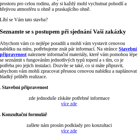
prostoru pro celou rodinu, aby si každý mohl vychutnat pohodlí a
hřejivou atmosféru u ohně a praskajícího ohně.
Líbí se Vám tato stavba?
Seznamte se s postupem při sjednání Vaší zakázky
Abychom vám co nejlépe poradili a mohli vám vystavit cenovou
nabídku na míru, potřebujeme znát pár informací. Na stránce
Stavební
připravenost
naleznete informační materiály, které vám pomohou lépe
se seznámit s fungováním jednotlivých typů topení a s tím, co je
potřeba pro jejich instalaci. Dozvíte se také, co si máte připravit,
abychom vám mohli zpracovat přesnou cenovou nabídku a naplánovat
hladký průběh realizace.
. Stavební připravenost
zde jednoduše získáte potřebné informace
více zde
. Konzultační formulář
zašlete nám prosím podklady pro konzultaci
více zde