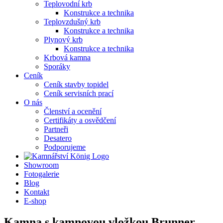
Teplovodní krb
Konstrukce a technika
Teplovzdušný krb
Konstrukce a technika
Plynový krb
Konstrukce a technika
Krbová kamna
Sporáky
Ceník
Ceník stavby topidel
Ceník servisních prací
O nás
Členství a ocenění
Certifikáty a osvědčení
Partneři
Desatero
Podporujeme
Showroom
Fotogalerie
Blog
Kontakt
E-shop
Kamna s kamnovou vložkou Brunner