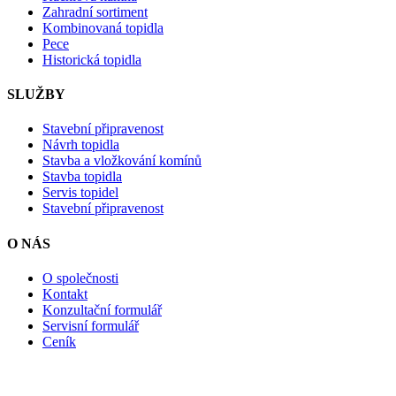
Zahradní sortiment
Kombinovaná topidla
Pece
Historická topidla
SLUŽBY
Stavební připravenost
Návrh topidla
Stavba a vložkování komínů
Stavba topidla
Servis topidel
Stavební připravenost
O NÁS
O společnosti
Kontakt
Konzultační formulář
Servisní formulář
Ceník