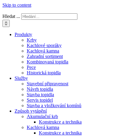
Skip to content
Hledat ...
Produkty
Krby
Kachlové sporáky
Kachlová kamna
Zahradní sortiment
Kombinovaná topidla
Pece
Historická topidla
Služby
Stavební připravenost
Návrh topidla
Stavba topidla
Servis topidel
Stavba a vložkování komínů
Způsob vytápění
Akumulační krb
Konstrukce a technika
Kachlová kamna
Konstrukce a technika