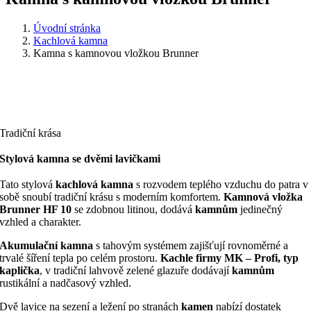
Úvodní stránka
Kachlová kamna
Kamna s kamnovou vložkou Brunner
Tradiční krása
Stylová kamna se dvěmi lavičkami
Tato stylová
kachlová kamna
s rozvodem teplého vzduchu do patra v
sobě snoubí tradiční krásu s moderním komfortem.
Kamnová vložka
Brunner HF 10
se zdobnou litinou, dodává
kamnům
jedinečný
vzhled a charakter.
Akumulační kamna
s tahovým systémem zajišťují rovnoměrné a
trvalé šíření tepla po celém prostoru.
Kachle firmy MK – Profi, typ
kaplička
, v tradiční lahvově zelené glazuře dodávají
kamnům
rustikální a nadčasový vzhled.
Dvě lavice na sezení a ležení po stranách
kamen
nabízí dostatek