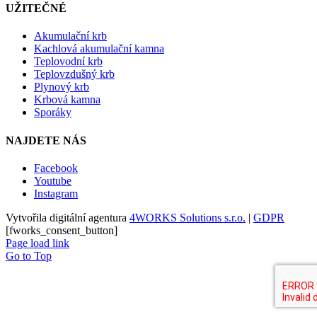
UŽITEČNÉ
Akumulační krb
Kachlová akumulační kamna
Teplovodní krb
Teplovzdušný krb
Plynový krb
Krbová kamna
Sporáky
NAJDETE NÁS
Facebook
Youtube
Instagram
Vytvořila digitální agentura
4WORKS Solutions s.r.o.
|
GDPR
[fworks_consent_button]
Page load link
Go to Top