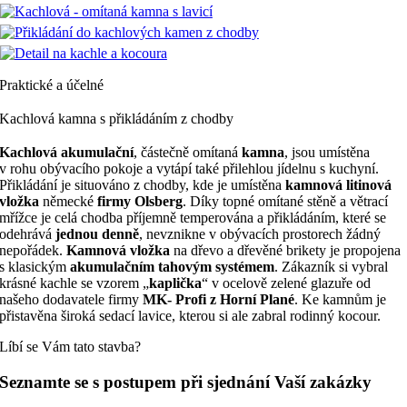
Praktické a účelné
Kachlová kamna s přikládáním z chodby
Kachlová akumulační
, částečně omítaná
kamna
, jsou umístěna
v rohu obývacího pokoje a vytápí také přilehlou jídelnu s kuchyní.
Přikládání je situováno z chodby, kde je umístěna
kamnová litinová
vložka
německé
firmy Olsberg
. Díky topné omítané stěně a větrací
mřížce je celá chodba příjemně temperována a přikládáním, které se
odehrává
jednou denně
, nevznikne v obývacích prostorech žádný
nepořádek.
Kamnová vložka
na dřevo a dřevěné brikety je propojena
s klasickým
akumulačním tahovým systémem
. Zákazník si vybral
krásné kachle se vzorem „
kaplička
“ v ocelově zelené glazuře od
našeho dodavatele firmy
MK- Profi z Horní Plané
. Ke kamnům je
přistavěna široká sedací lavice, kterou si ale zabral rodinný kocour.
Líbí se Vám tato stavba?
Seznamte se s postupem při sjednání Vaší zakázky