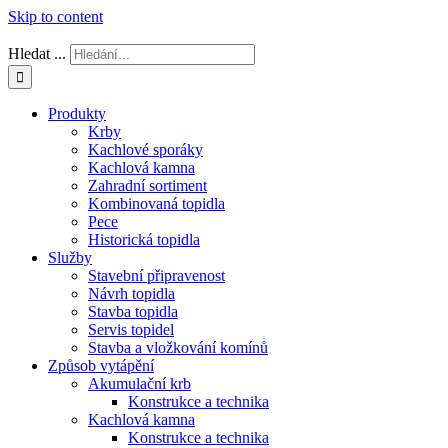
Skip to content
Hledat ...
Produkty
Krby
Kachlové sporáky
Kachlová kamna
Zahradní sortiment
Kombinovaná topidla
Pece
Historická topidla
Služby
Stavební připravenost
Návrh topidla
Stavba topidla
Servis topidel
Stavba a vložkování komínů
Způsob vytápění
Akumulační krb
Konstrukce a technika
Kachlová kamna
Konstrukce a technika