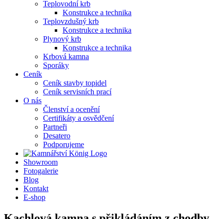
Teplovodní krb
Konstrukce a technika
Teplovzdušný krb
Konstrukce a technika
Plynový krb
Konstrukce a technika
Krbová kamna
Sporáky
Ceník
Ceník stavby topidel
Ceník servisních prací
O nás
Členství a ocenění
Certifikáty a osvědčení
Partneři
Desatero
Podporujeme
Showroom
Fotogalerie
Blog
Kontakt
E-shop
Kachlová kamna s přikládáním z chodby