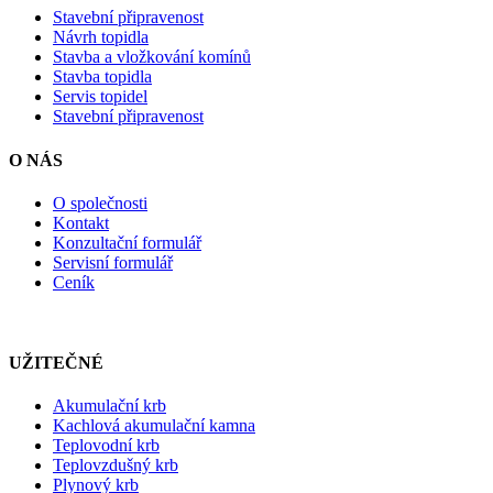
Stavební připravenost
Návrh topidla
Stavba a vložkování komínů
Stavba topidla
Servis topidel
Stavební připravenost
O NÁS
O společnosti
Kontakt
Konzultační formulář
Servisní formulář
Ceník
UŽITEČNÉ
Akumulační krb
Kachlová akumulační kamna
Teplovodní krb
Teplovzdušný krb
Plynový krb