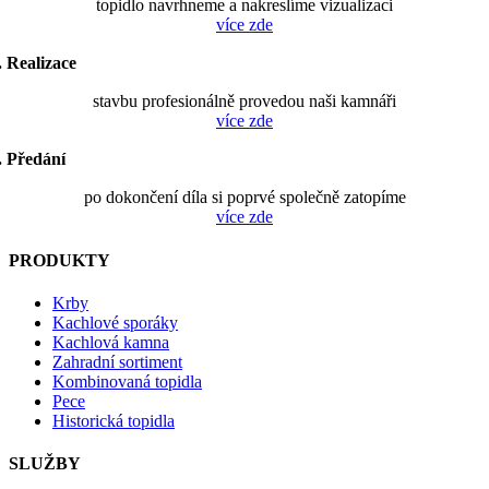
topidlo navrhneme a nakreslíme vizualizaci
více zde
. Realizace
stavbu profesionálně provedou naši kamnáři
více zde
. Předání
po dokončení díla si poprvé společně zatopíme
více zde
PRODUKTY
Krby
Kachlové sporáky
Kachlová kamna
Zahradní sortiment
Kombinovaná topidla
Pece
Historická topidla
SLUŽBY