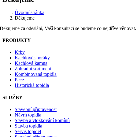
Úvodní stránka
Děkujeme
Děkujeme za odeslání, Vaší konzultaci se budeme co nejdříve věnovat.
PRODUKTY
Krby
Kachlové sporáky
Kachlová kamna
Zahradní sortiment
Kombinovaná topidla
Pece
Historická topidla
SLUŽBY
Stavební připravenost
Návrh topidla
Stavba a vložkování komínů
Stavba topidla
Servis topidel
Stavební připravenost