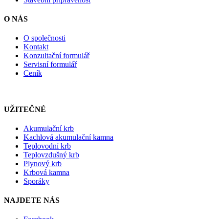
O NÁS
O společnosti
Kontakt
Konzultační formulář
Servisní formulář
Ceník
UŽITEČNÉ
Akumulační krb
Kachlová akumulační kamna
Teplovodní krb
Teplovzdušný krb
Plynový krb
Krbová kamna
Sporáky
NAJDETE NÁS