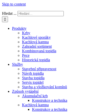
Skip to content
Hledat ...
Produkty
Krby
Kachlové sporáky
Kachlová kamna
Zahradní sortiment
Kombinovaná topidla
Pece
Historická topidla
Služby
Stavební připravenost
Návrh topidla
Stavba topidla
Servis topidel
Stavba a vložkování komínů
Způsob vytápění
Akumulační krb
Konstrukce a technika
Kachlová kamna
Konstrukce a technika