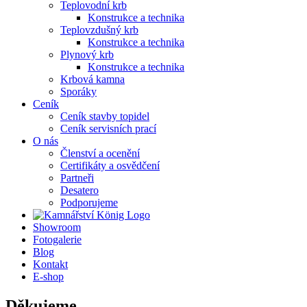
Teplovodní krb
Konstrukce a technika
Teplovzdušný krb
Konstrukce a technika
Plynový krb
Konstrukce a technika
Krbová kamna
Sporáky
Ceník
Ceník stavby topidel
Ceník servisních prací
O nás
Členství a ocenění
Certifikáty a osvědčení
Partneři
Desatero
Podporujeme
Showroom
Fotogalerie
Blog
Kontakt
E-shop
Děkujeme